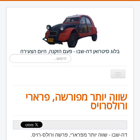
רֵ
א
־
מָ
סָ
ךְ
.