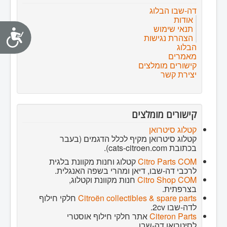
דה-שבו הבלוג
אודות
נג
תנאי שימוש
הצהרת נגישות
הבלוג
מאמרים
קישורים מומלצים
יצירת קשר
קישורים מומלצים
קטלוג סיטרואן
קטלוג סיטרואן מקיף לכלל הדגמים (בעבר
בכתובת cats-citroen.com).
Citro Parts COM
קטלוג וחנות מקוונת בלגית
לרכבי דה-שבו, דיאן ומהרי בשפה האנגלית.
Citro Shop COM
חנות מקוונת וקטלוג,
בצרפתית.
Citroën collectibles & spare parts
חלקי חילוף
לדה-שבו 2cv.
Citeron Parts
אתר חלקי חילוף אוסטרי
לסיטרואן דה-שבו.