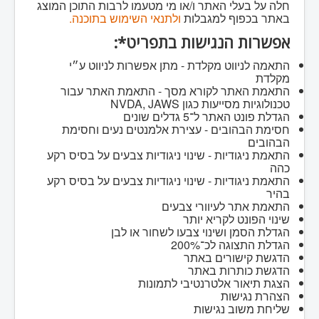
חלה על בעלי האתר ו/או מי מטעמו לרבות התוכן המוצג
באתר בכפוף למגבלות
ולתנאי השימוש בתוכנה.
אפשרות הנגישות בתפריט*:
התאמה לניווט מקלדת - מתן אפשרות לניווט ע״י
מקלדת
התאמת האתר לקורא מסך - התאמת האתר עבור
טכנולוגיות מסייעות כגון NVDA, JAWS
הגדלת פונט האתר ל־5 גדלים שונים
חסימת הבהובים - עצירת אלמנטים נעים וחסימת
הבהובים
התאמת ניגודיות - שינוי ניגודיות צבעים על בסיס רקע
כהה
התאמת ניגודיות - שינוי ניגודיות צבעים על בסיס רקע
בהיר
התאמת אתר לעיוורי צבעים
שינוי הפונט לקריא יותר
הגדלת הסמן ושינוי צבעו לשחור או לבן
הגדלת התצוגה לכ־200%
הדגשת קישורים באתר
הדגשת כותרות באתר
הצגת תיאור אלטרנטיבי לתמונות
הצהרת נגישות
שליחת משוב נגישות