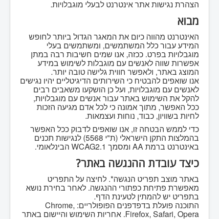
הצהרת נגישות אתר אינטרנט לבעלי מוגבלויות.
מבוא
האינטרנט מהווה כיום את המאגר הגדול ביותר לחופש
המידע עבור כלל המשתמשים, ומשתמשים בעלי
מוגבלויות בפרט. ככזה, אנו שמים חשיבות רבה במתן
אפשרות שווה לאנשים עם מוגבלות לשימוש במידע
המוצג באתר, ולאפשר חווית גלישה טובה יותר.
אנו שואפים להבטיח כי השירותים הדיגיטליים יהיו נגישים
לאנשים עם מוגבלויות, ועל כן הושקעו משאבים רבים
להקל את השימוש באתר עבור אנשים עם מוגבלויות,
ככל האפשר, מתוך אמונה כי לכל אדם מגיעה הזכות
לחיות בשוויון, כבוד, נוחות ועצמאות.
כדי לממש הבטחה זו, אנו שואפים לדבוק ככל האפשר
בהמלצות התקן הישראלי (ת"י 5568) לנגישות תכנים
באינטרנט ברמת AA ומסמך WCAG2.1 הבינלאומי.
כיצד עובדת ההנגשה באתר?
באתר מוצב תפריט הנגשה*. לחיצה על התפריט
מאפשרת פתיחת כפתורי ההנגשה. לאחר בחירת נושא
בתפריט יש להמתין לטעינת הדף.
התוכנה פועלת בדפדפנים הפופולריים: Chrome,
Firefox, Safari, Opera. אחריות השימוש והיישום באתר