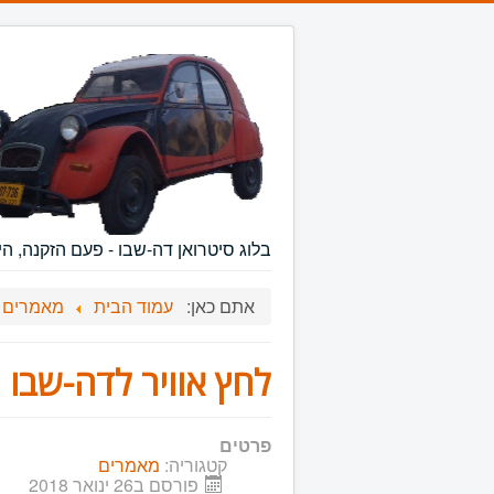
שִׂים
לֵב:
בְּאֲתָר
זֶה
מֻפְעֶלֶת
מַעֲרֶכֶת
נָגִישׁ
בִּקְלִיק
הַמְּסַיַּעַת
לִנְגִישׁוּת
הָאֲתָר.
לְחַץ
Control-
בלוג סיטרואן דה-שבו - פעם הזקנה, הי
F11
לְהַתְאָמַת
אתם כאן:
עמוד הבית
מאמרים
הָאֲתָר
לְעִוְורִים
הַמִּשְׁתַּמְּשִׁים
בְּתוֹכְנַת
לחץ אוויר לדה-שבו
קוֹרֵא־מָסָךְ;
לְחַץ
Control-
פרטים
F10
קטגוריה:
מאמרים
לִפְתִיחַת
פורסם ב26 ינואר 2018
תַּפְרִיט