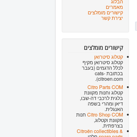
הבלוג
מאמרים
קישורים מומלצים
יצירת קשר
קישורים מומלצים
קטלוג סיטרואן
קטלוג סיטרואן מקיף
לכלל הדגמים (בעבר
בכתובת cats-
citroen.com).
Citro Parts COM
קטלוג וחנות מקוונת
בלגית לרכבי דה-שבו,
דיאן ומהרי בשפה
האנגלית.
Citro Shop COM
חנות
מקוונת וקטלוג,
בצרפתית.
Citroën collectibles &
spare parts
חלקי