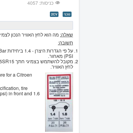
כניסות: 4057
נְגִישׁוּת.
טכני
2CV
שאלה:
מה הוא לחץ האוויר הנכון לצמי
תשובה:
על פי הגדרות היצרן - 1.4 ביחידות Bar (או 20 ביחידות PSI) בחזית; 1.8 ביחידות Bar (או 26
PSI) מאחור.
לחץ האוויר.
re for a Citroen
fication, tire
psi) in front and 1.6