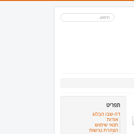
רֵ
א
־
חיפוש...
מָ
סָ
ךְ
.
תפריט
דה-שבו הבלוג
אודות
תנאי שימוש
הצהרת נגישות